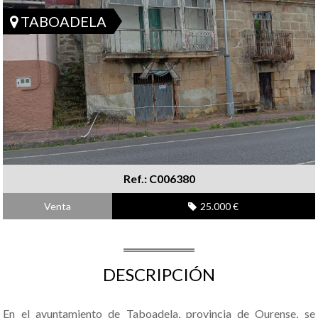
TABOADELA
Ref.: C006380
Venta
25.000 €
DESCRIPCIÓN
En el ayuntamiento de Taboadela, provincia de Ourense, se