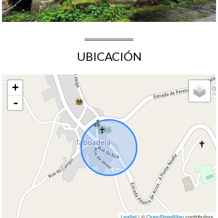
UBICACIÓN
+
-
Leaflet
| ©
OpenStreetMap
contributors