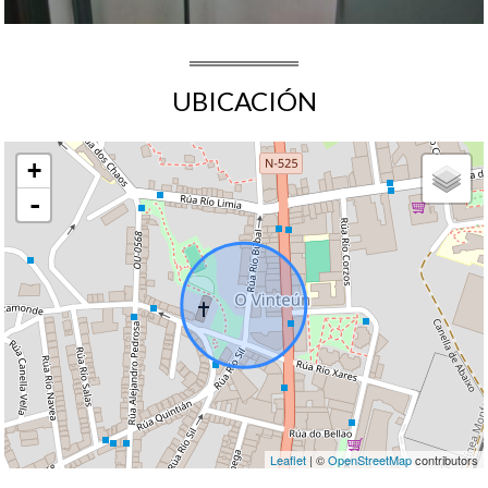
UBICACIÓN
+
-
Leaflet
| ©
OpenStreetMap
contributors