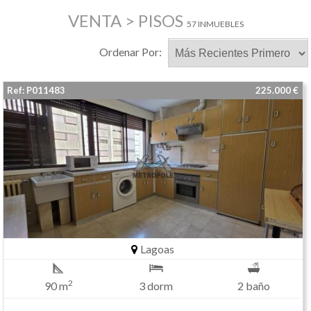
VENTA > PISOS
57 INMUEBLES
Ordenar Por:
Ref: P011483
225.000 €
Lagoas
2
90 m
3 dorm
2 baño