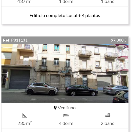
437 m
1 dorm
1 baño
Edificio completo Local + 4 plantas
Ref: P011131
97.000 €
Ventiuno
2
230 m
4 dorm
2 baño