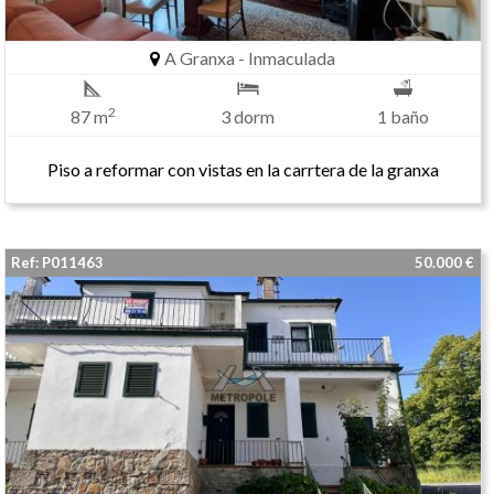
A Granxa - Inmaculada
2
87 m
3 dorm
1 baño
Piso a reformar con vistas en la carrtera de la granxa
Ref: P011463
50.000 €