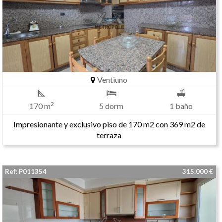
Ventiuno
2
170 m
5 dorm
1 baño
Impresionante y exclusivo piso de 170 m2 con 369 m2 de
terraza
Ref: P011354
315.000 €