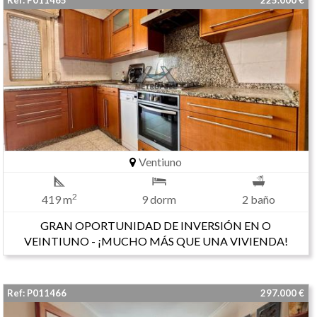
Ref: P011465
225.000 €
Ventiuno
2
419 m
9 dorm
2 baño
GRAN OPORTUNIDAD DE INVERSIÓN EN O
VEINTIUNO - ¡MUCHO MÁS QUE UNA VIVIENDA!
Ref: P011466
297.000 €