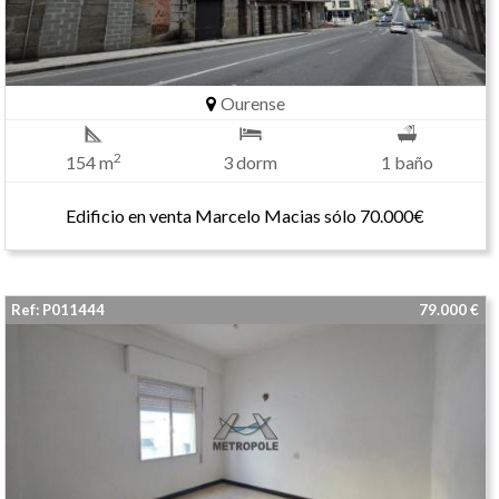
Ourense
2
154 m
3 dorm
1 baño
Edificio en venta Marcelo Macias sólo 70.000€
Ref: P011444
79.000 €