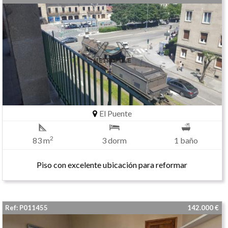
El Puente
2
83 m
3 dorm
1 baño
Piso con excelente ubicación para reformar
Ref: P011455
142.000 €