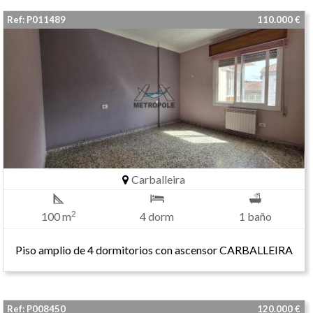
Ref: P011489
110.000 €
Carballeira
2
100 m
4 dorm
1 baño
Piso amplio de 4 dormitorios con ascensor CARBALLEIRA
Ref: P008450
120.000 €