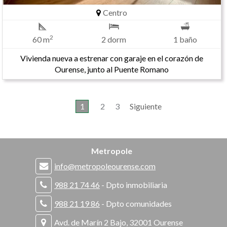
Centro
2
60 m
2 dorm
1 baño
Vivienda nueva a estrenar con garaje en el corazón de
Ourense, junto al Puente Romano
1
2
3
Siguiente
Metropole
info@metropoleourense.com
988 21 74 46
- Dpto inmobiliaria
988 21 19 86
- Dpto comunidades
Avd. de Marín 2 Bajo, 32001 Ourense