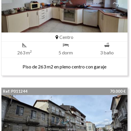
Centro
2
263 m
5 dorm
3 baño
Piso de 263 m2 en pleno centro con garaje
Ref: P011244
70.000 €